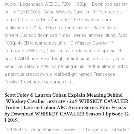
Áudio / Legendado WEB-DL 720p | 1080p – Download assistir
online 12/03/2019 · Série Whiskey Cavalier - 1ª Temporada
Torrent Dublada / Dual Áudio de 2019 download com
qualidade HD 720p 1080p. Torrents Filmes - Baixar filmes
torrent Dublado download filmes , séries, animes bluray 720p
1080p 4k 3D lançamentos ultra HD Whiskey Cavalier 1ª
Temporada Whiskey Cavalier is a code name of special FBI
agent Will Chase. He is tough, at first sight, but actually very
sensitive person. After something in his life that almost led to
a nervous breakdown, a real bad girl named Francesca
Frankie Trowbridge becomes his …
Scott Foley & Lauren Cohan Explain Meaning Behind
'Whiskey Cavalier'. extratv · 2:19 WHISKEY CAVALIER
Trailer | Lauren Cohan ABC Action Series. Film Freaks
by Download WHISKEY CAVALIER Season 1 Episode 12
I 2019.
12/03/2019 · Série Whiskey Cavalier - 1ª Temporada Dublada /