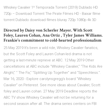
Whiskey Cavalier 1ª Temporada Torrent (2019) Dublado HD
720p – Download Torrent The Pirate Filmes HD - Baixar filme
torrent Dublado download filmes bluray 720p 1080p 4k 3D
Directed by Daisy von Scherler Mayer. With Scott
Foley, Lauren Cohan, Ana Ortiz , Tyler James Williams.
Frankie's commitment to cold-hearted professionalism
25 May 2019 It's been a wild ride, Whiskey Cavalier fanatics,
but the Scott Foley and Lauren Cohan-led drama is not
getting a last-minute reprieve at ABC. 12 May 2019 Other
cancellations at ABC include "Whiskey Cavalier," “The Kids Are
Alright,” “ The Fix,” “Splitting Up Together” and “Speechless.”.
Mar 16, 2020 - Explore carolynsgregg's board "Whiskey
Cavalier" on Pinterest. See more ideas about Cavalier, Scott
foley and Lauren cohan. 27 May 2019 Deadline reports the
ABC TV show Whiskey Cavalier will not be returning for a
second season after all. The drama series centers on FBI