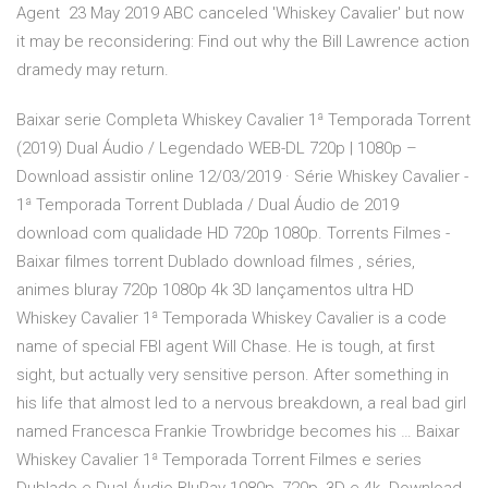
Agent 23 May 2019 ABC canceled 'Whiskey Cavalier' but now
it may be reconsidering: Find out why the Bill Lawrence action
dramedy may return.
Baixar serie Completa Whiskey Cavalier 1ª Temporada Torrent
(2019) Dual Áudio / Legendado WEB-DL 720p | 1080p –
Download assistir online 12/03/2019 · Série Whiskey Cavalier -
1ª Temporada Torrent Dublada / Dual Áudio de 2019
download com qualidade HD 720p 1080p. Torrents Filmes -
Baixar filmes torrent Dublado download filmes , séries,
animes bluray 720p 1080p 4k 3D lançamentos ultra HD
Whiskey Cavalier 1ª Temporada Whiskey Cavalier is a code
name of special FBI agent Will Chase. He is tough, at first
sight, but actually very sensitive person. After something in
his life that almost led to a nervous breakdown, a real bad girl
named Francesca Frankie Trowbridge becomes his … Baixar
Whiskey Cavalier 1ª Temporada Torrent Filmes e series