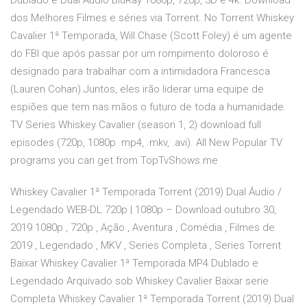
Dublado e Dual Áudio BluRay 1080p, 720p, 3D e 4k. Download
dos Melhores Filmes e séries via Torrent. No Torrent Whiskey
Cavalier 1ª Temporada, Will Chase (Scott Foley) é um agente
do FBI que após passar por um rompimento doloroso é
designado para trabalhar com a intimidadora Francesca
(Lauren Cohan).Juntos, eles irão liderar uma equipe de
espiões que tem nas mãos o futuro de toda a humanidade.
TV Series Whiskey Cavalier (season 1, 2) download full
episodes (720p, 1080p .mp4, .mkv, .avi). All New Popular TV
programs you can get from TopTvShows.me
Whiskey Cavalier 1ª Temporada Torrent (2019) Dual Áudio /
Legendado WEB-DL 720p | 1080p – Download outubro 30,
2019 1080p , 720p , Ação , Aventura , Comédia , Filmes de
2019 , Legendado , MKV , Series Completa , Series Torrent
Baixar Whiskey Cavalier 1ª Temporada MP4 Dublado e
Legendado Arquivado sob Whiskey Cavalier Baixar serie
Completa Whiskey Cavalier 1ª Temporada Torrent (2019) Dual