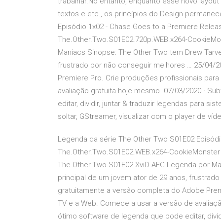
trabalhar.No entanto, enquanto esse novo layout
textos e etc., os princípios do Design perman
Episódio 1x02 - Chase Goes to a Premiere Rele
The.Other.Two.S01E02.720p.WEB.x264-CookieMo
Maniacs Sinopse: The Other Two tem Drew Tarver
frustrado por não conseguir melhores … 25/04/2
Premiere Pro. Crie produções profissionais par
avaliação gratuita hoje mesmo. 07/03/2020 · Sub
editar, dividir, juntar & traduzir legendas para s
soltar, GStreamer, visualizar com o player de ví
Legenda da série The Other Two S01E02 Episódi
The.Other.Two.S01E02.WEB.x264-CookieMonster
The.Other.Two.S01E02.XviD-AFG Legenda por Ma
principal de um jovem ator de 29 anos, frustrad
gratuitamente a versão completa do Adobe Premi
TV e a Web. Comece a usar a versão de avaliação
ótimo software de legenda que pode editar, divid