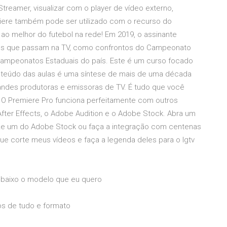
GStreamer, visualizar com o player de vídeo externo,
miere também pode ser utilizado com o recurso do
 ao melhor do futebol na rede! Em 2019, o assinante
ogos que passam na TV, como confrontos do Campeonato
s Campeonatos Estaduais do país. Este é um curso focado
nteúdo das aulas é uma síntese de mais de uma década
andes produtoras e emissoras de TV. É tudo que você
. O Premiere Pro funciona perfeitamente com outros
 After Effects, o Adobe Audition e o Adobe Stock. Abra um
ize um do Adobe Stock ou faça a integração com centenas
ue corte meus vídeos e faça a legenda deles para o Igtv
embaixo o modelo que eu quero
s de tudo e formato