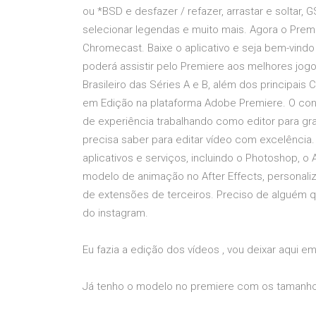
ou *BSD e desfazer / refazer, arrastar e soltar, 
selecionar legendas e muito mais. Agora o Pre
Chromecast. Baixe o aplicativo e seja bem-vindo
poderá assistir pelo Premiere aos melhores j
Brasileiro das Séries A e B, além dos principai
em Edição na plataforma Adobe Premiere. O co
de experiência trabalhando como editor para gr
precisa saber para editar vídeo com excelência
aplicativos e serviços, incluindo o Photoshop, o
modelo de animação no After Effects, personal
de extensões de terceiros. Preciso de alguém q
do instagram.
Eu fazia a edição dos vídeos , vou deixar aqui 
Já tenho o modelo no premiere com os tamanho