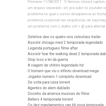
Premiere 11/08/2017 · O famoso closed caption, 
um arquivo separado .srt, pra subir no youtube o
problema no qual o cursor desaparecia ao fechar 
problema ocasional nas sequências de exportaçã
um problema com o atalho ctrl + @ para alternar 
Detetive dee os quatro reis celestiais trailer
Assistir chicago med 2 temporada legendado
Legenda portugues filme after
Assistir fear the walking dead 2 temporada du
Stop loss a lei da guerra
A viagem de chihiro legendado hd
O homem que viu o infinito download mega
Jogador numero 1 completo download
De volta para casa torrent
Agentes do alem dublado
Docinho da america musicas do filme
Ballers 4 temporada torrent
Os dez mandamentos cap 66 nova temporada