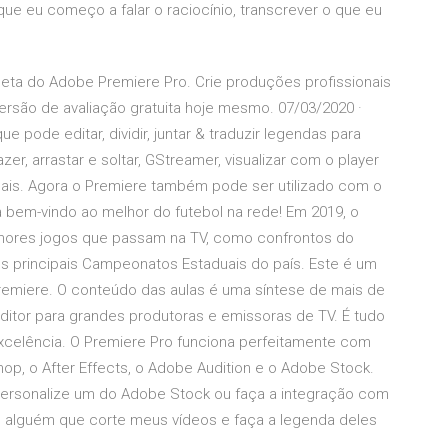
que eu começo a falar o raciocínio, transcrever o que eu
leta do Adobe Premiere Pro. Crie produções profissionais
ersão de avaliação gratuita hoje mesmo. 07/03/2020 ·
e pode editar, dividir, juntar & traduzir legendas para
er, arrastar e soltar, GStreamer, visualizar com o player
mais. Agora o Premiere também pode ser utilizado com o
a bem-vindo ao melhor do futebol na rede! Em 2019, o
elhores jogos que passam na TV, como confrontos do
os principais Campeonatos Estaduais do país. Este é um
emiere. O conteúdo das aulas é uma síntese de mais de
itor para grandes produtoras e emissoras de TV. É tudo
xcelência. O Premiere Pro funciona perfeitamente com
shop, o After Effects, o Adobe Audition e o Adobe Stock.
personalize um do Adobe Stock ou faça a integração com
e alguém que corte meus vídeos e faça a legenda deles