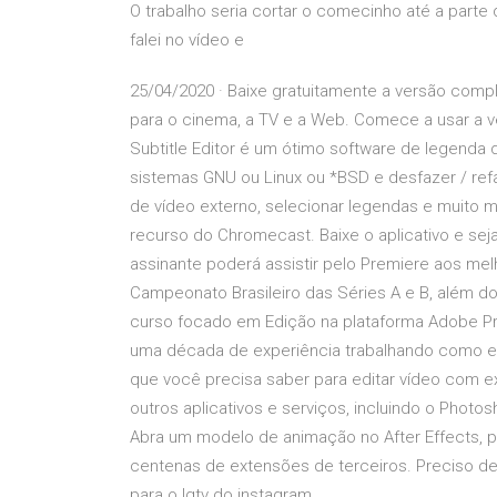
O trabalho seria cortar o comecinho até a parte 
falei no vídeo e
25/04/2020 · Baixe gratuitamente a versão comp
para o cinema, a TV e a Web. Comece a usar a v
Subtitle Editor é um ótimo software de legenda qu
sistemas GNU ou Linux ou *BSD e desfazer / refaz
de vídeo externo, selecionar legendas e muito 
recurso do Chromecast. Baixe o aplicativo e sej
assinante poderá assistir pelo Premiere aos m
Campeonato Brasileiro das Séries A e B, além d
curso focado em Edição na plataforma Adobe Pr
uma década de experiência trabalhando como ed
que você precisa saber para editar vídeo com e
outros aplicativos e serviços, incluindo o Photo
Abra um modelo de animação no After Effects, 
centenas de extensões de terceiros. Preciso d
para o Igtv do instagram.