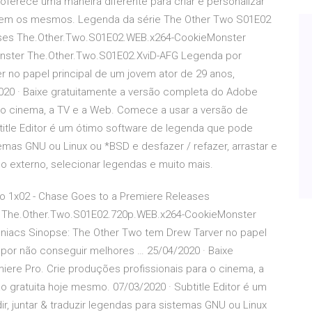
 oferece uma maneira diferente para criar e personalizar
ecem os mesmos. Legenda da série The Other Two S01E02
ases The.Other.Two.S01E02.WEB.x264-CookieMonster
nster The.Other.Two.S01E02.XviD-AFG Legenda por
 no papel principal de um jovem ator de 29 anos,
020 · Baixe gratuitamente a versão completa do Adobe
a o cinema, a TV e a Web. Comece a usar a versão de
title Editor é um ótimo software de legenda que pode
istemas GNU ou Linux ou *BSD e desfazer / refazer, arrastar e
deo externo, selecionar legendas e muito mais.
o 1x02 - Chase Goes to a Premiere Releases
 The.Other.Two.S01E02.720p.WEB.x264-CookieMonster
niacs Sinopse: The Other Two tem Drew Tarver no papel
o por não conseguir melhores … 25/04/2020 · Baixe
ere Pro. Crie produções profissionais para o cinema, a
 gratuita hoje mesmo. 07/03/2020 · Subtitle Editor é um
ir, juntar & traduzir legendas para sistemas GNU ou Linux