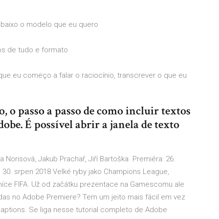
embaixo o modelo que eu quero
s de tudo e formato
que eu começo a falar o raciocínio, transcrever o que eu
o, o passo a passo de como incluir textos
e. É possível abrir a janela de texto
a Norisová, Jakub Prachař, Jiří Bartoška. Premiéra: 26.
ý 30. srpen 2018 Velké ryby jako Champions League,
níce FIFA. Už od začátku prezentace na Gamescomu ale
das no Adobe Premiere? Tem um jeito mais fácil em vez
aptions. Se liga nesse tutorial completo de Adobe